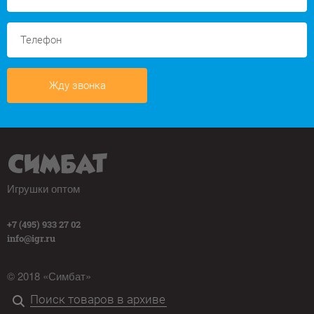
Жду звонка
Игрушки оптом
+7 (495) 933 27 02
info@igr.ru
© 2018 «Симбат»