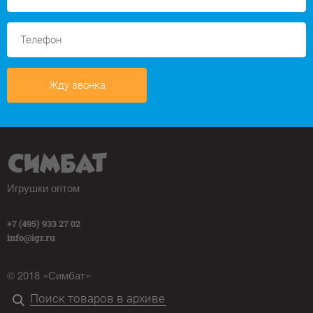
Жду звонка
Игрушки оптом
+7 (495) 933 27 02
info@igr.ru
© 2018 «Симбат»