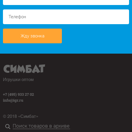
Жду звонка
Игрушки оптом
+7 (495) 933 27 02
info@igr.ru
© 2018 «Симбат»