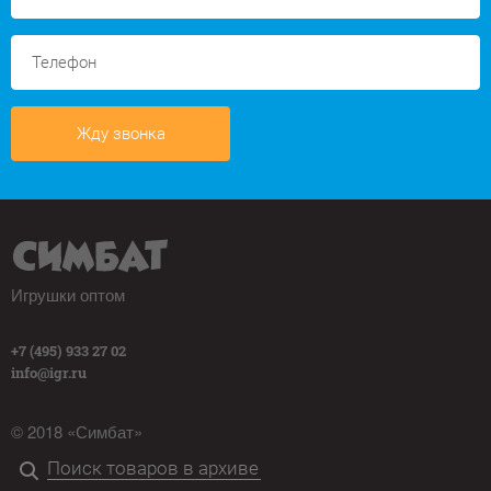
Жду звонка
Игрушки оптом
+7 (495) 933 27 02
info@igr.ru
© 2018 «Симбат»