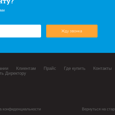
нту?
ами
Жду звонка
ании
Клиентам
Прайс
Где купить
Контакты
ть Директору
а конфиденциальности
Вернуться на стар