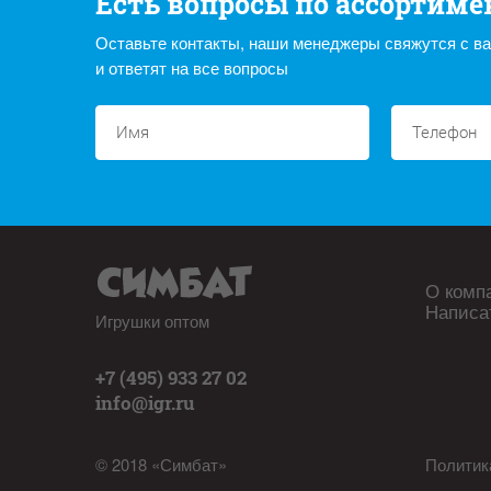
Есть вопросы по ассортиме
Оставьте контакты, наши менеджеры свяжутся с в
и ответят на все вопросы
О комп
Написа
Игрушки оптом
+7 (495) 933 27 02
info@igr.ru
© 2018 «Симбат»
Политик