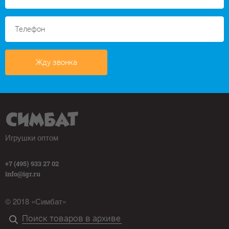
Жду звонка
Игрушки оптом
+7 (495) 933 27 02
info@igr.ru
© 2018 «Симбат»