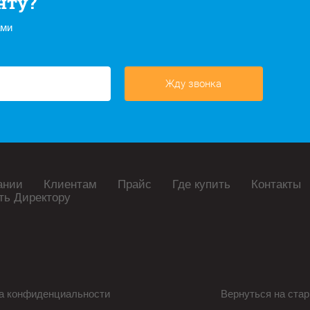
нту?
ами
Жду звонка
ании
Клиентам
Прайс
Где купить
Контакты
ть Директору
а конфиденциальности
Вернуться на стар