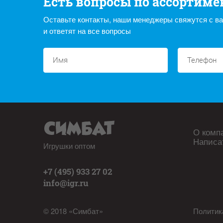
Есть вопросы по ассортиме
Оставьте контакты, наши менеджеры свяжутся с в
и ответят на все вопросы
О комп
Написа
Игрушки оптом
+7 (495) 933 27 02
info@igr.ru
© 2018 «Симбат»
Политик