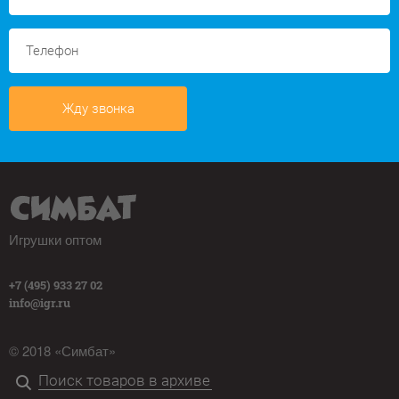
Жду звонка
Игрушки оптом
+7 (495) 933 27 02
info@igr.ru
© 2018 «Симбат»