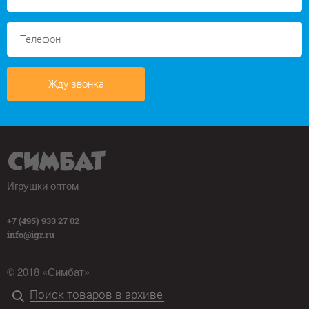
Жду звонка
Игрушки оптом
+7 (495) 933 27 02
info@igr.ru
© 2018 «Симбат»