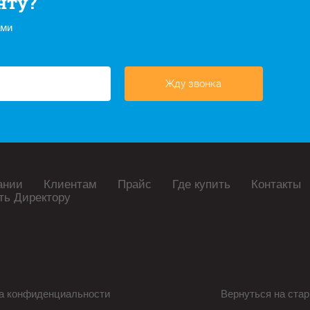
нту?
ами
Жду звонка
ании
Клиентам
Прайс
Где купить
Контакты
ть Директору
а конфиденциальности
Вернуться на стар