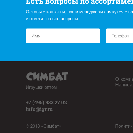
Есть вопросы по ассортиме
Оставьте контакты, наши менеджеры свяжутся с в
и ответят на все вопросы
О комп
Написа
Игрушки оптом
+7 (495) 933 27 02
info@igr.ru
© 2018 «Симбат»
Политик