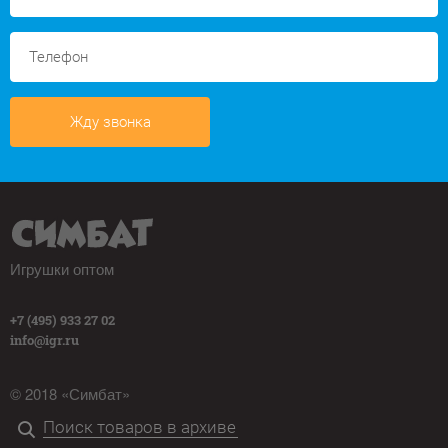
Жду звонка
Игрушки оптом
+7 (495) 933 27 02
info@igr.ru
© 2018 «Симбат»