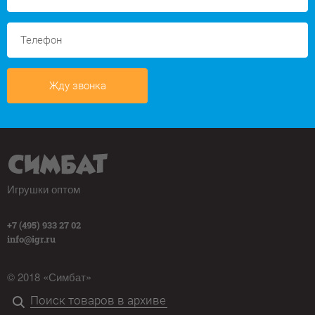
Жду звонка
Игрушки оптом
+7 (495) 933 27 02
info@igr.ru
© 2018 «Симбат»