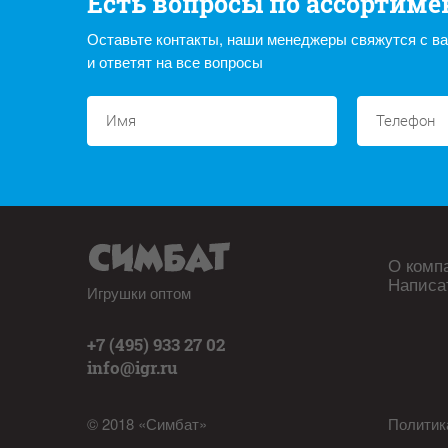
Есть вопросы по ассортиме
Оставьте контакты, наши менеджеры свяжутся с в
и ответят на все вопросы
О комп
Написа
Игрушки оптом
+7 (495) 933 27 02
info@igr.ru
© 2018 «Симбат»
Политик