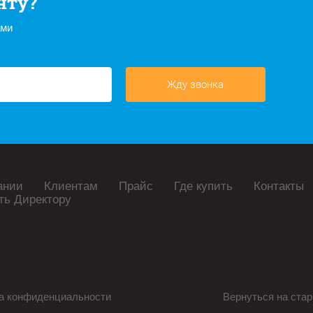
нту?
ами
Жду звонка
ании
Клиентам
Прайс
Где купить
Контакты
ть Директору
а конфиденциальности
Вернуться на стар