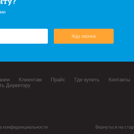
нту?
ами
Жду звонка
ании
Клиентам
Прайс
Где купить
Контакты
ть Директору
а конфиденциальности
Вернуться на стар