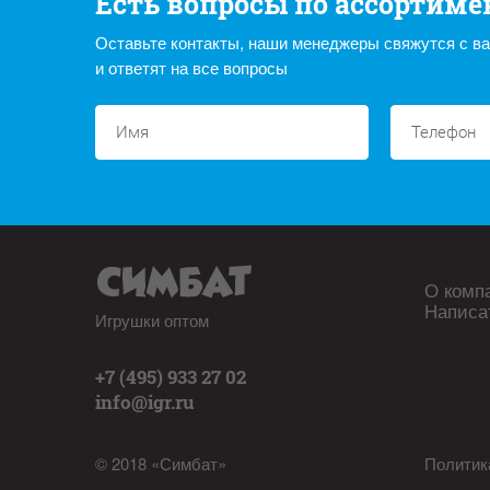
Есть вопросы по ассортиме
Оставьте контакты, наши менеджеры свяжутся с в
и ответят на все вопросы
О комп
Написа
Игрушки оптом
+7 (495) 933 27 02
info@igr.ru
© 2018 «Симбат»
Политик