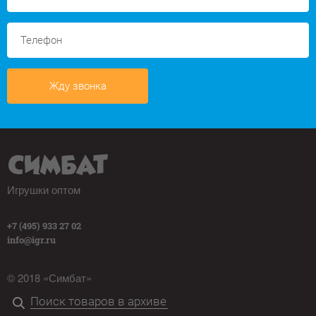
Жду звонка
Игрушки оптом
+7 (495) 933 27 02
info@igr.ru
© 2018 «Симбат»