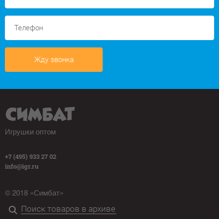
Жду звонка
Игрушки оптом
+7 (495) 933 27 02
info@igr.ru
© 2018 «Симбат»