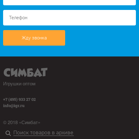
Жду звонка
Игрушки оптом
+7 (495) 933 27 02
info@igr.ru
© 2018 «Симбат»