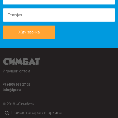
Жду звонка
Игрушки оптом
+7 (495) 933 27 02
info@igr.ru
© 2018 «Симбат»