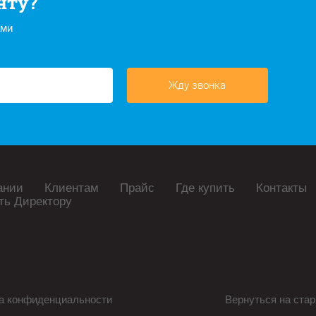
нту?
ами
Жду звонка
ании
Клиентам
Прайс
Где купить
Контакты
ть Директору
а конфиденциальности
Вернуться на стар