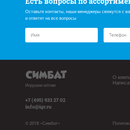
Есть вопросы по ассортиме
Оставьте контакты, наши менеджеры свяжутся с в
и ответят на все вопросы
О комп
Написа
Игрушки оптом
+7 (495) 933 27 02
info@igr.ru
© 2018 «Симбат»
Политик