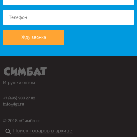
Жду звонка
Игрушки оптом
+7 (495) 933 27 02
info@igr.ru
© 2018 «Симбат»