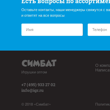
Есть вопросы по ассортиме
Оставьте контакты, наши менеджеры свяжутся с в
и ответят на все вопросы
О комп
Написа
Игрушки оптом
+7 (495) 933 27 02
info@igr.ru
© 2018 «Симбат»
Политик