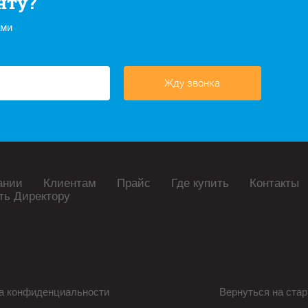
нту?
ами
Жду звонка
ании
Клиентам
Прайс
Где купить
Контакты
ть Директору
а конфиденциальности
Вернуться на стар