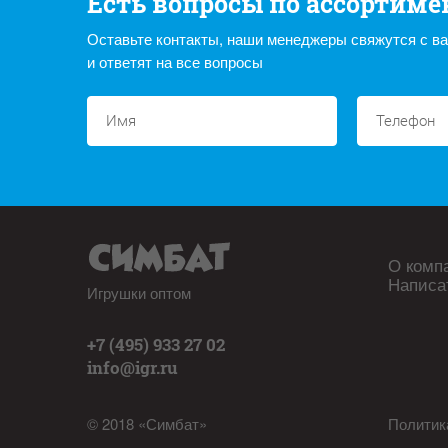
Есть вопросы по ассортиме
Оставьте контакты, наши менеджеры свяжутся с в
и ответят на все вопросы
О комп
Написа
Игрушки оптом
+7 (495) 933 27 02
info@igr.ru
© 2018 «Симбат»
Политик