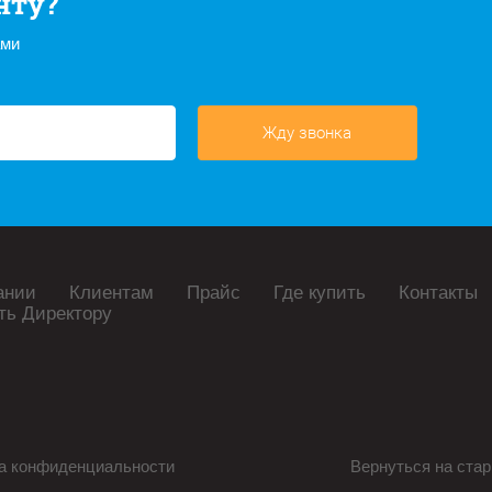
нту?
ами
Жду звонка
ании
Клиентам
Прайс
Где купить
Контакты
ть Директору
а конфиденциальности
Вернуться на стар