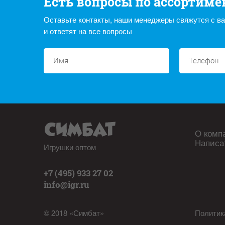
Есть вопросы по ассортиме
Оставьте контакты, наши менеджеры свяжутся с в
и ответят на все вопросы
О комп
Написа
Игрушки оптом
+7 (495) 933 27 02
info@igr.ru
© 2018 «Симбат»
Политик