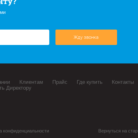
нту?
ами
Жду звонка
ании
Клиентам
Прайс
Где купить
Контакты
ть Директору
а конфиденциальности
Вернуться на стар