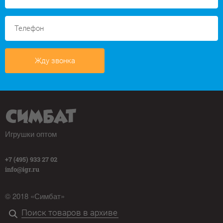
Жду звонка
Игрушки оптом
+7 (495) 933 27 02
info@igr.ru
© 2018 «Симбат»