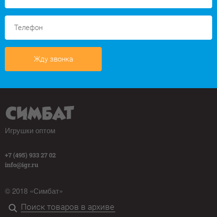
Жду звонка
Игрушки оптом
+7 (495) 933 27 02
info@igr.ru
© 2018 «Симбат»