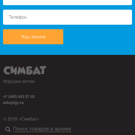
Жду звонка
Игрушки оптом
+7 (495) 933 27 02
info@igr.ru
© 2018 «Симбат»