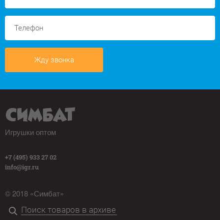
Жду звонка
Игрушки оптом
+7 (495) 933 27 02
info@igr.ru
© 2018 «Симбат»