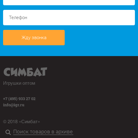
Жду звонка
Игрушки оптом
+7 (495) 933 27 02
info@igr.ru
© 2018 «Симбат»