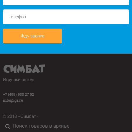
Жду звонка
Игрушки оптом
+7 (495) 933 27 02
info@igr.ru
© 2018 «Симбат»