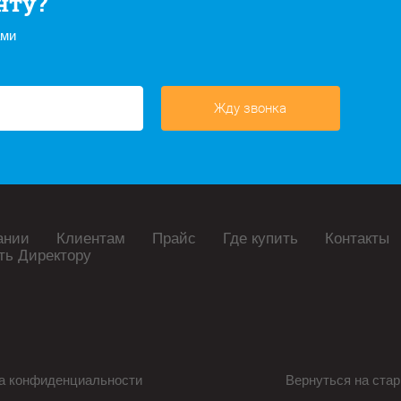
нту?
ами
Жду звонка
ании
Клиентам
Прайс
Где купить
Контакты
ть Директору
а конфиденциальности
Вернуться на стар