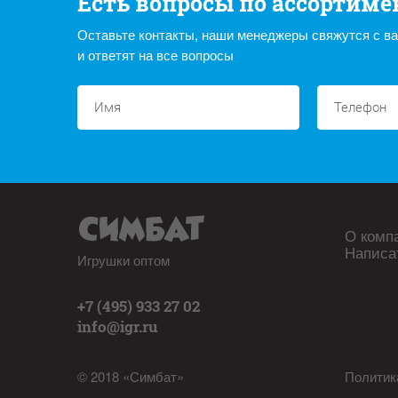
Есть вопросы по ассортиме
Оставьте контакты, наши менеджеры свяжутся с в
и ответят на все вопросы
О комп
Написа
Игрушки оптом
+7 (495) 933 27 02
info@igr.ru
© 2018 «Симбат»
Политик