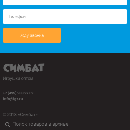
Жду звонка
Игрушки оптом
+7 (495) 933 27 02
info@igr.ru
© 2018 «Симбат»