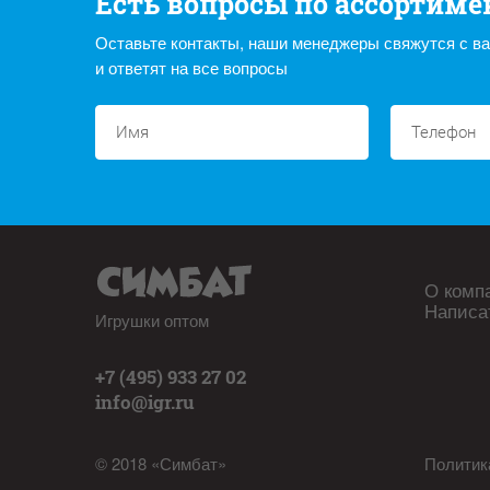
Есть вопросы по ассортиме
Оставьте контакты, наши менеджеры свяжутся с в
и ответят на все вопросы
О комп
Написа
Игрушки оптом
+7 (495) 933 27 02
info@igr.ru
© 2018 «Симбат»
Политик