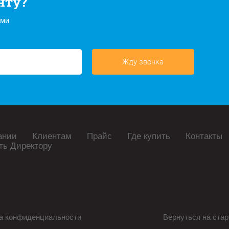
нту?
ами
Жду звонка
ании
Клиентам
Прайс
Где купить
Контакты
ть Директору
а конфиденциальности
Вернуться на стар