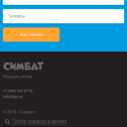
Жду звонка
Игрушки оптом
+7 (495) 933 27 02
info@igr.ru
© 2018 «Симбат»