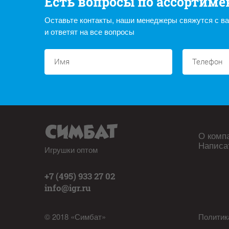
Есть вопросы по ассортиме
Оставьте контакты, наши менеджеры свяжутся с в
и ответят на все вопросы
О комп
Написа
Игрушки оптом
+7 (495) 933 27 02
info@igr.ru
© 2018 «Симбат»
Политик