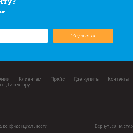
нту?
ами
Жду звонка
ании
Клиентам
Прайс
Где купить
Контакты
ть Директору
а конфиденциальности
Вернуться на стар