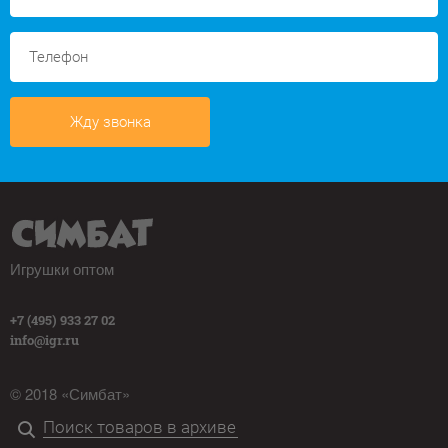
Жду звонка
Игрушки оптом
+7 (495) 933 27 02
info@igr.ru
© 2018 «Симбат»