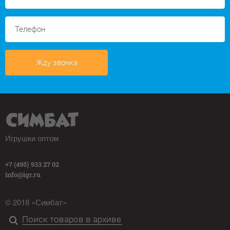
Жду звонка
Игрушки оптом
+7 (495) 933 27 02
info@igr.ru
© 2018 «Симбат»