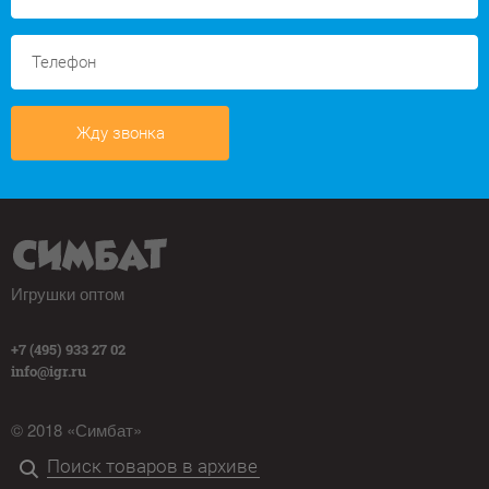
Жду звонка
Игрушки оптом
+7 (495) 933 27 02
info@igr.ru
© 2018 «Симбат»