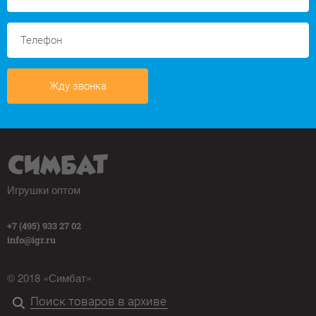
Жду звонка
Игрушки оптом
+7 (495) 933 27 02
info@igr.ru
© 2018 «Симбат»