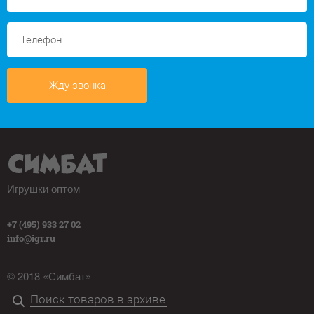
Жду звонка
Игрушки оптом
+7 (495) 933 27 02
info@igr.ru
© 2018 «Симбат»