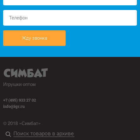
Жду звонка
Игрушки оптом
+7 (495) 933 27 02
info@igr.ru
© 2018 «Симбат»