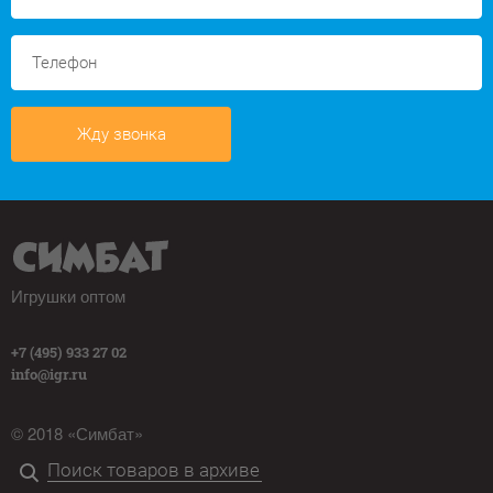
Жду звонка
Игрушки оптом
+7 (495) 933 27 02
info@igr.ru
© 2018 «Симбат»