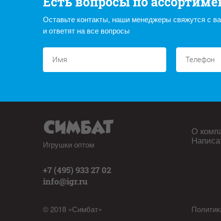
Есть вопросы по ассортиме
Оставьте контакты, наши менеджеры свяжутся с в
и ответят на все вопросы
О комп
Написа
Игрушки оптом
+7 (495) 933 27 02
info@igr.ru
© 2018 «Симбат»
Политик