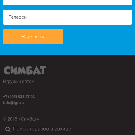
Жду звонка
Игрушки оптом
+7 (495) 933 27 02
info@igr.ru
© 2018 «Симбат»