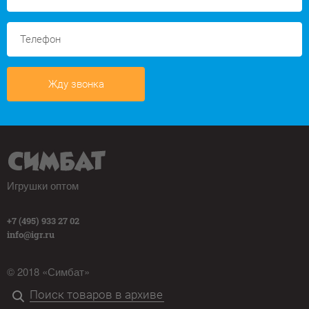
Жду звонка
Игрушки оптом
+7 (495) 933 27 02
info@igr.ru
© 2018 «Симбат»