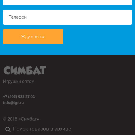
Жду звонка
Игрушки оптом
+7 (495) 933 27 02
info@igr.ru
© 2018 «Симбат»