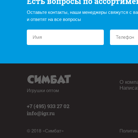
Есть вопросы по ассортиме
Оставьте контакты, наши менеджеры свяжутся с в
и ответят на все вопросы
О комп
Написа
Игрушки оптом
+7 (495) 933 27 02
info@igr.ru
© 2018 «Симбат»
Политик