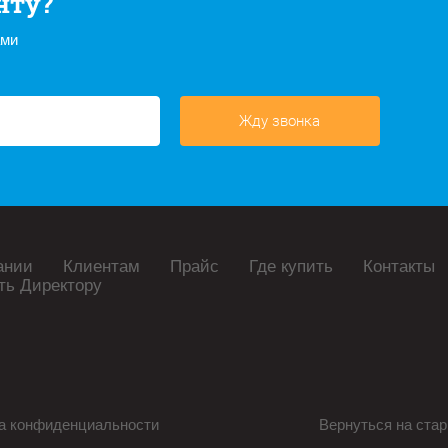
нту?
ами
Жду звонка
ании
Клиентам
Прайс
Где купить
Контакты
ть Директору
а конфиденциальности
Вернуться на стар