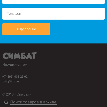
Жду звонка
Игрушки оптом
+7 (495) 933 27 02
info@igr.ru
© 2018 «Симбат»