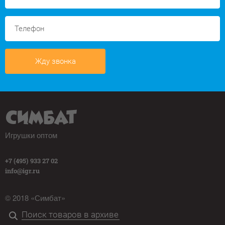
Жду звонка
Игрушки оптом
+7 (495) 933 27 02
info@igr.ru
© 2018 «Симбат»