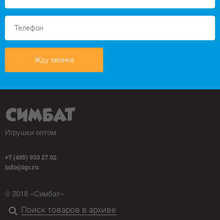
Жду звонка
Игрушки оптом
+7 (495) 933 27 02
info@igr.ru
© 2018 «Симбат»