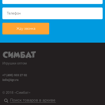
Жду звонка
Игрушки оптом
+7 (495) 933 27 02
info@igr.ru
© 2018 «Симбат»